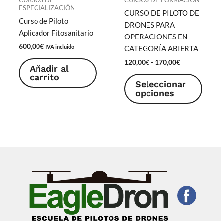
ESPECIALIZACIÓN
CURSO DE PILOTO DE
Curso de Piloto
DRONES PARA
Aplicador Fitosanitario
OPERACIONES EN
600,00
€
IVA incluido
CATEGORÍA ABIERTA
Rango
120,00
€
-
170,00
€
Añadir al
de
Este
carrito
precios:
Seleccionar
produ
desde
opciones
120,00€
tiene
hasta
múlti
170,00€
varia
Las
opcio
se
pued
elegir
en
la
págin