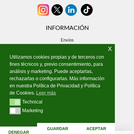
de
produ
INFORMACIÓN
Envíos
x
Devoluciones
Sobre nosotros
Utilizamos cookies propias y de terceros con
Contacto
fines técnicos y, previo consentimiento, para
análisis y marketing. Puede aceptarlas,
ENLACES LEGALES
rechazarlas o configurarlas. Más información
Aviso Legal
en nuestra Política de Privacidad y Política
Política de privacidad
de Cookies.
Leer más
Política de cookies
Technical
Technical
Terminos y condiciones
Marketing
Marketing
GUARDAR
ACEPTAR
Copyright © 2026 EAGLEDRON | Powered by EAGLEDRON
DENEGAR