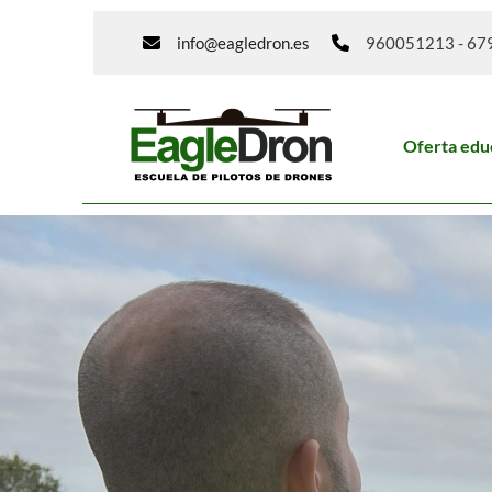
Ir
info@eagledron.es
960051213 - 67
al
contenido
Oferta edu