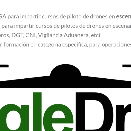
A para impartir cursos de piloto de drones en
escen
para impartir cursos de pilotos de drones en escenar
s, DGT, CNI, Vigilancia Aduanera, etc).
r formación en categoría específica, para operacion