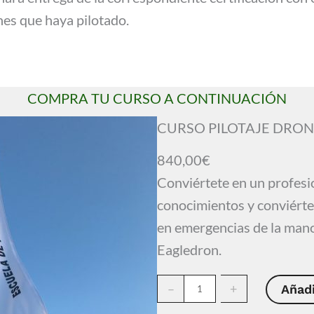
nes que haya pilotado.
COMPRA TU CURSO A CONTINUACIÓN
CURSO PILOTAJE DRON
840,00
€
Conviértete en un profesi
conocimientos y conviérte
en emergencias de la mano
Eagledron.
C
–
+
Añadi
U