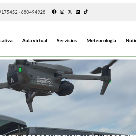
9175452 - 680494928
cativa
Aula virtual
Servicios
Meteorología
Noti