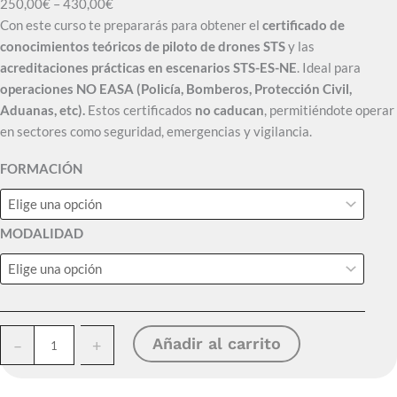
R
250,00
€
–
430,00
€
a
Con este curso te prepararás para obtener el
certificado de
n
conocimientos teóricos de piloto de drones STS
y las
g
acreditaciones prácticas en escenarios STS-ES-NE
. Ideal para
o
operaciones NO EASA (Policía, Bomberos, Protección Civil,
d
Aduanas, etc).
Estos certificados
no caducan
, permitiéndote operar
e
en sectores como seguridad, emergencias y vigilancia.
p
FORMACIÓN
r
e
c
MODALIDAD
i
o
s
:
d
C
Añadir al carrito
e
–
+
U
s
R
d