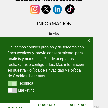
o
m
b
r
INFORMACIÓN
e
Envíos
x
Devoluciones
Sobre nosotros
Utilizamos cookies propias y de terceros con
Contacto
fines técnicos y, previo consentimiento, para
análisis y marketing. Puede aceptarlas,
ENLACES LEGALES
rechazarlas o configurarlas. Más información
Aviso Legal
en nuestra Política de Privacidad y Política
Política de privacidad
de Cookies.
Leer más
Política de cookies
Technical
Technical
Terminos y condiciones
Marketing
Marketing
GUARDAR
ACEPTAR
Copyright © 2026 EAGLEDRON | Powered by EAGLEDRON
DENEGAR