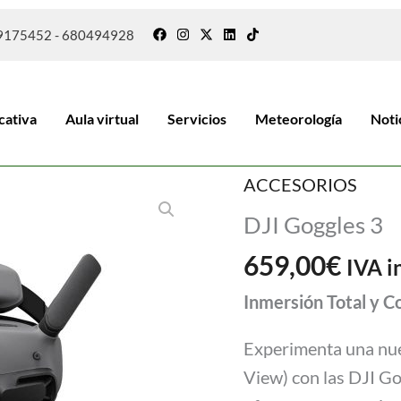
9175452 - 680494928
cativa
Aula virtual
Servicios
Meteorología
Noti
ACCESORIOS
DJI Goggles 3
659,00
€
IVA i
Inmersión Total y C
Experimenta una nue
View) con las DJI Go