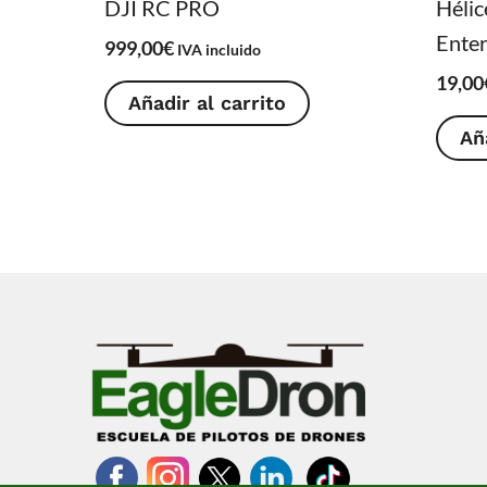
DJI RC PRO
Hélic
Enter
999,00
€
IVA incluido
19,00
Añadir al carrito
Añ