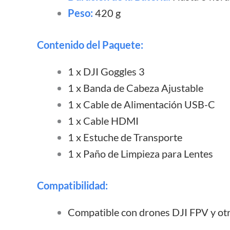
Peso:
420 g
Contenido del Paquete:
1 x DJI Goggles 3
1 x Banda de Cabeza Ajustable
1 x Cable de Alimentación USB-C
1 x Cable HDMI
1 x Estuche de Transporte
1 x Paño de Limpieza para Lentes
Compatibilidad:
Compatible con drones DJI FPV y otr