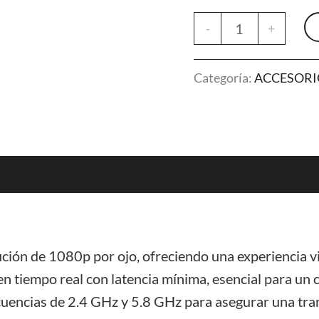
DJI
-
+
Goggles
3
Categoría:
ACCESORI
cantidad
ción de 1080p por ojo, ofreciendo una experiencia vis
n tiempo real con latencia mínima, esencial para un 
cuencias de 2.4 GHz y 5.8 GHz para asegurar una tran