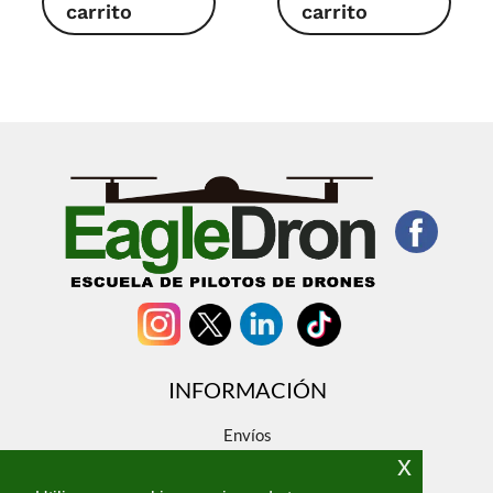
carrito
carrito
INFORMACIÓN
Envíos
x
Devoluciones
Sobre nosotros