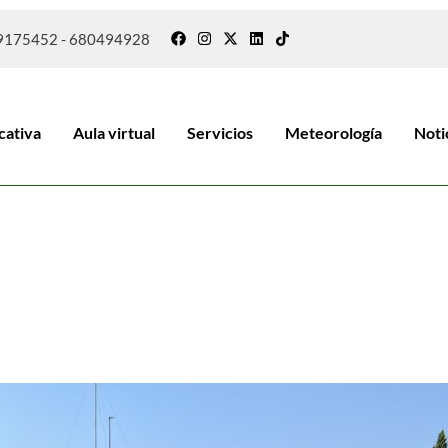
9175452 - 680494928
cativa
Aula virtual
Servicios
Meteorología
Noti