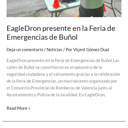
la
pedanía
de
La
EagleDron presente en la Feria de
Torre
(València)
Emergencias de Buñol
Deja un comentario
/
Noticias
/ Por
Viçent Gómez Dual
EagleDron presente en la Feria de Emergencias de Buñol Las
calles de Buñol se convirtieron en el epicentro de la
seguridad ciudadana y el salvamento gracias a la celebración
de la Feria de Emergencias, un macroevento organizado por
el Consorcio Provincial de Bomberos de Valencia junto al
Ayuntamiento y Policía de la localidad. En EagleDron,
EagleDron
Read More »
presente
en