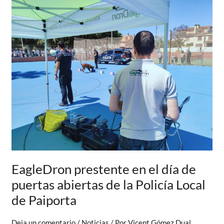
la
Feria
de
Emergencias
de
Buñol
EagleDron prestente en el día de
puertas abiertas de la Policía Local
de Paiporta
Deja un comentario
/
Noticias
/ Por
Viçent Gómez Dual