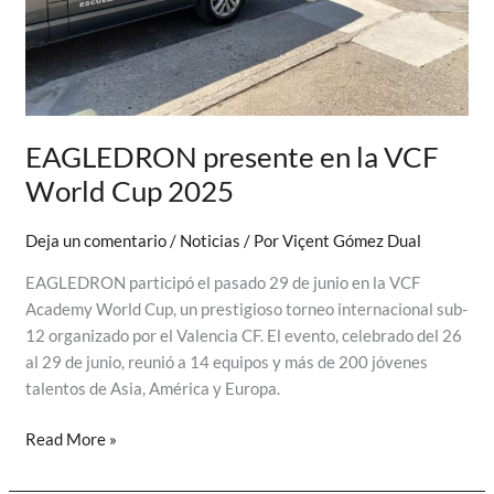
potenciar
el
análisis
técnico
con
EAGLEDRON presente en la VCF
drones
World Cup 2025
Deja un comentario
/
Noticias
/ Por
Viçent Gómez Dual
EAGLEDRON participó el pasado 29 de junio en la VCF
Academy World Cup, un prestigioso torneo internacional sub-
12 organizado por el Valencia CF. El evento, celebrado del 26
al 29 de junio, reunió a 14 equipos y más de 200 jóvenes
talentos de Asia, América y Europa.
EAGLEDRON
Read More »
presente
en