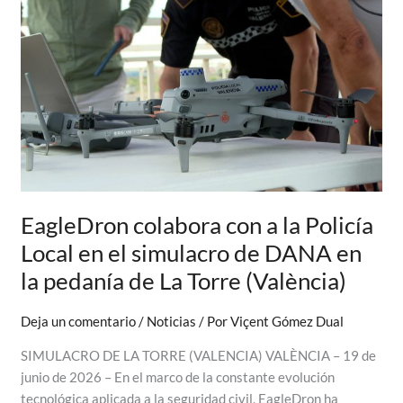
LOCAL
DE
BARX
EagleDron colabora con a la Policía
Local en el simulacro de DANA en
la pedanía de La Torre (València)
Deja un comentario
/
Noticias
/ Por
Viçent Gómez Dual
SIMULACRO DE LA TORRE (VALENCIA) VALÈNCIA – 19 de
junio de 2026 – En el marco de la constante evolución
tecnológica aplicada a la seguridad civil, EagleDron ha