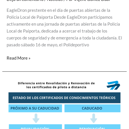
EagleDron prestente en el día de puertas abiertas de la
Policía Local de Paiporta Desde EagleDron participamos
activamente en una jornada de puertas abiertas de la Policía
Local de Paiporta, dedicada a acercar el trabajo de los
cuerpos de seguridad y de emergencia a toda la ciudadanía. El
pasado sábado 16 de mayo, el Polideportivo
EagleDron
Read More »
prestente
en
el
día
de
puertas
abiertas
de
la
Policía