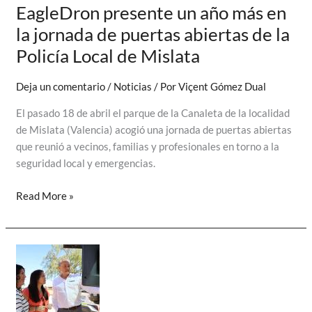
EagleDron presente un año más en
la jornada de puertas abiertas de la
Policía Local de Mislata
Deja un comentario
/
Noticias
/ Por
Viçent Gómez Dual
El pasado 18 de abril el parque de la Canaleta de la localidad
de Mislata (Valencia) acogió una jornada de puertas abiertas
que reunió a vecinos, familias y profesionales en torno a la
seguridad local y emergencias.
EagleDron
Read More »
presente
un
año
más
en
la
jornada