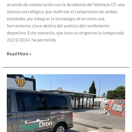
acuerdo de colaboración con la Academia del Valencia CF, una
alianza estratégica que reafirma el compromiso de ambas
entidades por integrar la tecnología dron como una
herramienta clave dentro del análisis del rendimiento
deportivo. Este convenio, que tuvo su origen en la temporada
2023/2024, ha permitido
Eagledron
Read More »
SL
y
la
Academia
del
Valencia
CF
renuevan
su
colaboración
para