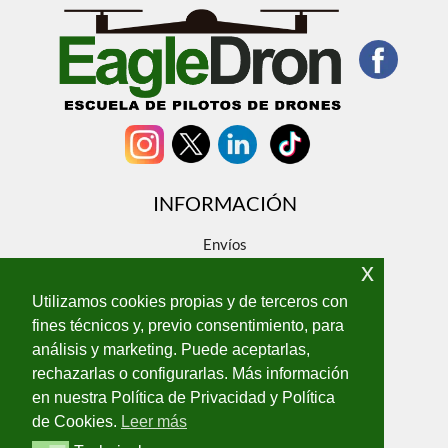
DE
LOS
NUEVOS
DRONES
PARA
LA
POLICÍA
LOCAL
DE
INFORMACIÓN
ALFAFAR
Envíos
x
Devoluciones
Sobre nosotros
Utilizamos cookies propias y de terceros con
Contacto
fines técnicos y, previo consentimiento, para
análisis y marketing. Puede aceptarlas,
ENLACES LEGALES
rechazarlas o configurarlas. Más información
Aviso Legal
en nuestra Política de Privacidad y Política
Política de privacidad
de Cookies.
Leer más
Política de cookies