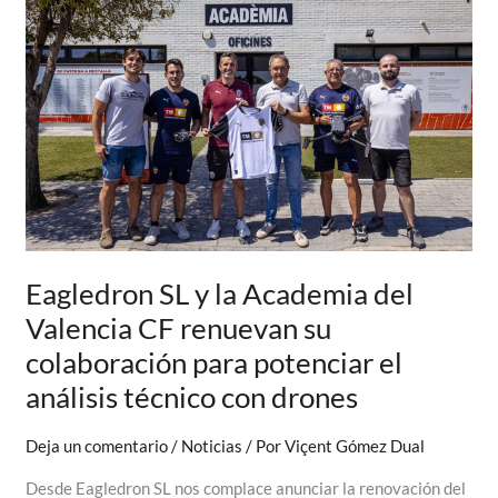
seguridad
ciudadana
con
drones
suministrados
y
formación
impartida
por
EagleDron
Eagledron SL y la Academia del
Valencia CF renuevan su
colaboración para potenciar el
análisis técnico con drones
Deja un comentario
/
Noticias
/ Por
Viçent Gómez Dual
Desde Eagledron SL nos complace anunciar la renovación del