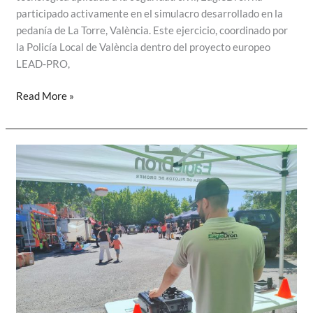
participado activamente en el simulacro desarrollado en la
pedanía de La Torre, València. Este ejercicio, coordinado por
la Policía Local de València dentro del proyecto europeo
LEAD-PRO,
EagleDron
Read More »
colabora
con
a
la
Policía
Local
en
el
simulacro
de
DANA
en