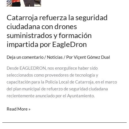
de
puertas
Catarroja refuerza la seguridad
abiertas
ciudadana con drones
de
suministrados y formación
la
Policía
impartida por EagleDron
Local
de
Deja un comentario
/
Noticias
/ Por
Viçent Gómez Dual
Mislata
Desde EAGLEDRON, nos enorgullece haber sido
seleccionados como proveedores de tecnología y
capacitación para la Policía Local de Catarroja, en el marco
del plan municipal de refuerzo de seguridad ciudadana
recientemente anunciado por el Ayuntamiento.
Catarroja
Read More »
refuerza
la