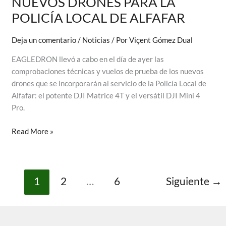
NUEVOS DRONES PARA LA
POLICÍA LOCAL DE ALFAFAR
Deja un comentario
/
Noticias
/ Por
Viçent Gómez Dual
EAGLEDRON llevó a cabo en el día de ayer las
comprobaciones técnicas y vuelos de prueba de los nuevos
drones que se incorporarán al servicio de la Policía Local de
Alfafar: el potente DJI Matrice 4T y el versátil DJI Mini 4
Pro.
EAGLEDRON
Read More »
REALIZA
CON
ÉXITO
LAS
1
2
…
6
Siguiente
→
PRUEBAS
DE
FUNCIONAMIENTO